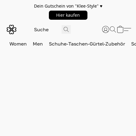
Dein Gutschein von "Klee-Style" ♥️
Hier kaufen
Women
Men
Schuhe-Taschen-Gürtel-Zubehör
S