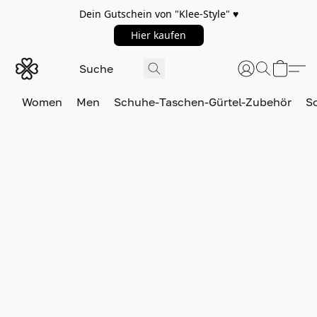
Dein Gutschein von "Klee-Style" ♥️
Hier kaufen
Women
Men
Schuhe-Taschen-Gürtel-Zubehör
S