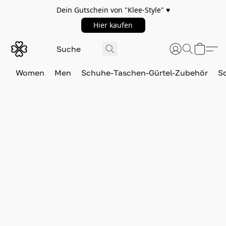
Dein Gutschein von "Klee-Style" ♥️
Hier kaufen
Women
Men
Schuhe-Taschen-Gürtel-Zubehör
S