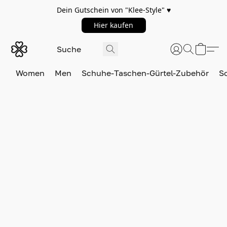
Dein Gutschein von "Klee-Style" ♥️
Hier kaufen
Women
Men
Schuhe-Taschen-Gürtel-Zubehör
S