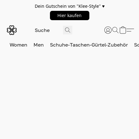
Dein Gutschein von "Klee-Style" ♥️
Hier kaufen
Women
Men
Schuhe-Taschen-Gürtel-Zubehör
S