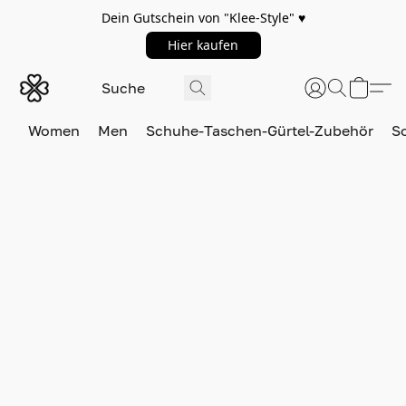
Dein Gutschein von "Klee-Style" ♥️
Hier kaufen
Women
Men
Schuhe-Taschen-Gürtel-Zubehör
S