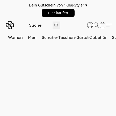
Dein Gutschein von "Klee-Style" ♥️
Hier kaufen
Women
Men
Schuhe-Taschen-Gürtel-Zubehör
S