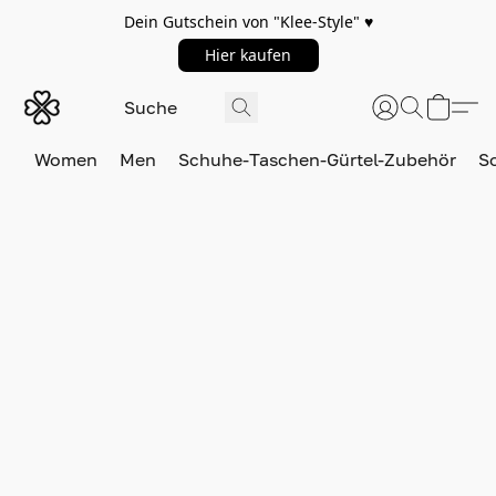
Dein Gutschein von "Klee-Style" ♥️
Hier kaufen
Women
Men
Schuhe-Taschen-Gürtel-Zubehör
S