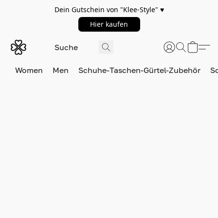
Dein Gutschein von "Klee-Style" ♥️
Hier kaufen
Women
Men
Schuhe-Taschen-Gürtel-Zubehör
S