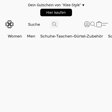
Dein Gutschein von "Klee-Style" ♥️
Hier kaufen
Women
Men
Schuhe-Taschen-Gürtel-Zubehör
S