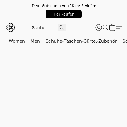
Dein Gutschein von "Klee-Style" ♥️
Hier kaufen
Women
Men
Schuhe-Taschen-Gürtel-Zubehör
S