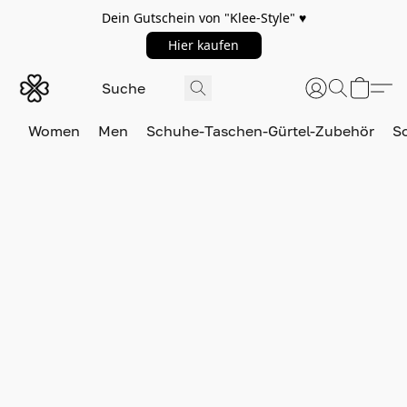
Dein Gutschein von "Klee-Style" ♥️
Hier kaufen
Women
Men
Schuhe-Taschen-Gürtel-Zubehör
S