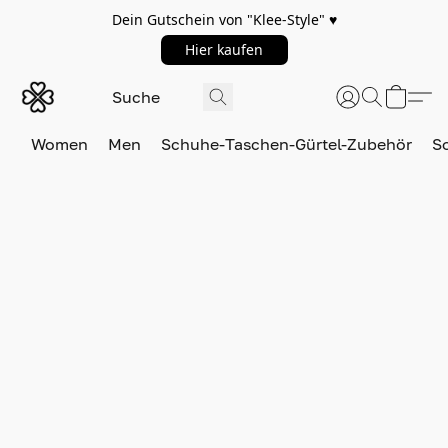
Dein Gutschein von "Klee-Style" ♥️
Hier kaufen
Women
Men
Schuhe-Taschen-Gürtel-Zubehör
S