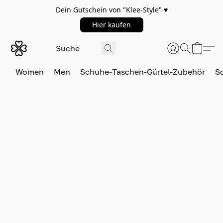
Dein Gutschein von "Klee-Style" ♥️
Hier kaufen
Women
Men
Schuhe-Taschen-Gürtel-Zubehör
S